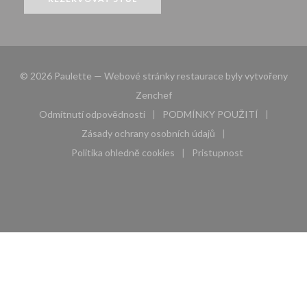
© 2026 Paulette — Webové stránky restaurace byly vytvořeny
((otevře se v novém okně))
Zenchef
Odmítnutí odpovědnosti
PODMÍNKY POUŽITÍ
((otevře se v novém okně))
((otevře se v novém 
Zásady ochrany osobních údajů
((otevře se v novém okně))
Politika ohledně cookies
Pristupnost
((otevře se v novém okně))
((otevře se v novém 