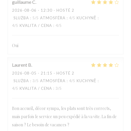
guillaume
C
2026-08-06
- 12:30 - HOSTÉ 2
SLUŽBA
:
5
/5
ATMOSFÉRA
:
4
/5
KUCHYNĚ
:
4
/5
KVALITA / CENA
:
4
/5
Oui
Laurent
B
2026-08-05
- 21:15 - HOSTÉ 2
SLUŽBA
:
3
/5
ATMOSFÉRA
:
4
/5
KUCHYNĚ
:
4
/5
KVALITA / CENA
:
3
/5
Bon accueil, décor sympa, les plats sont très corrects,
mais parfois le service un peu expédié à la va vite. La fin de
saison ? Le besoin de vacances ?