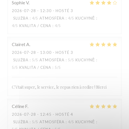
Sophie
V
2026-07-28
- 12:30 - HOSTÉ 3
SLUŽBA
:
4
/5
ATMOSFÉRA
:
4
/5
KUCHYNĚ
:
4
/5
KVALITA / CENA
:
4
/5
Clairet
A
2026-07-28
- 13:00 - HOSTÉ 3
SLUŽBA
:
5
/5
ATMOSFÉRA
:
5
/5
KUCHYNĚ
:
5
/5
KVALITA / CENA
:
5
/5
C’était super, le service, le repas rien à redire ! Merci
Céline
F
2026-07-28
- 12:45 - HOSTÉ 4
SLUŽBA
:
5
/5
ATMOSFÉRA
:
4
/5
KUCHYNĚ
: