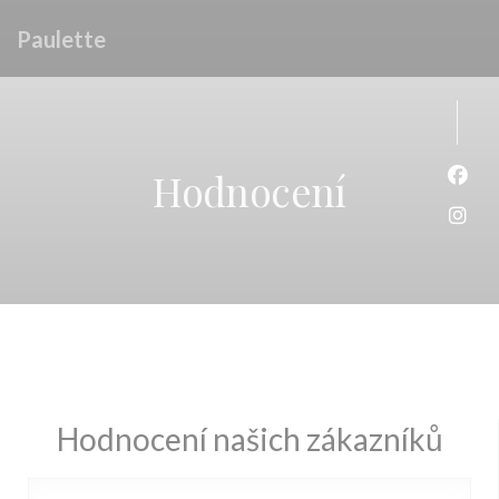
Panel pro správu cookies
Paulette
Hodnocení
Face
Inst
Hodnocení našich zákazníků