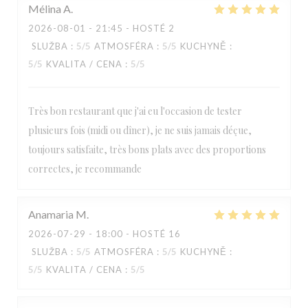
Mélina
A
2026-08-01
- 21:45 - HOSTÉ 2
SLUŽBA
:
5
/5
ATMOSFÉRA
:
5
/5
KUCHYNĚ
:
5
/5
KVALITA / CENA
:
5
/5
Très bon restaurant que j'ai eu l'occasion de tester
plusieurs fois (midi ou dîner), je ne suis jamais déçue,
toujours satisfaite, très bons plats avec des proportions
correctes, je recommande
Anamaria
M
2026-07-29
- 18:00 - HOSTÉ 16
SLUŽBA
:
5
/5
ATMOSFÉRA
:
5
/5
KUCHYNĚ
:
Paulette
5
/5
KVALITA / CENA
:
5
/5