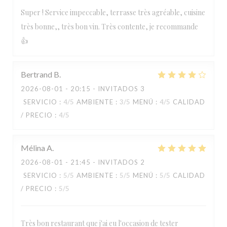
Super ! Service impeccable, terrasse très agréable, cuisine
très bonne,, très bon vin. Très contente, je recommande
👍
Bertrand
B
2026-08-01
- 20:15 - INVITADOS 3
SERVICIO
:
4
/5
AMBIENTE
:
3
/5
MENÚ
:
4
/5
CALIDAD
/ PRECIO
:
4
/5
Mélina
A
2026-08-01
- 21:45 - INVITADOS 2
SERVICIO
:
5
/5
AMBIENTE
:
5
/5
MENÚ
:
5
/5
CALIDAD
/ PRECIO
:
5
/5
Très bon restaurant que j'ai eu l'occasion de tester