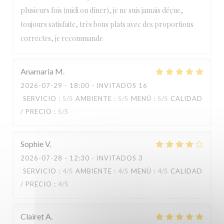
Paulette
plusieurs fois (midi ou dîner), je ne suis jamais déçue,
toujours satisfaite, très bons plats avec des proportions
correctes, je recommande
Anamaria
M
2026-07-29
- 18:00 - INVITADOS 16
SERVICIO
:
5
/5
AMBIENTE
:
5
/5
MENÚ
:
5
/5
CALIDAD
/ PRECIO
:
5
/5
Sophie
V
2026-07-28
- 12:30 - INVITADOS 3
SERVICIO
:
4
/5
AMBIENTE
:
4
/5
MENÚ
:
4
/5
CALIDAD
/ PRECIO
:
4
/5
Clairet
A