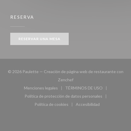
RESERVA
RESERVAR UNA MESA
© 2026 Paulette — Creación de página web de restaurante con
((abre en una nueva ventana))
Zenchef
Menciones legales
TÉRMINOS DE USO
((abre en una nueva ventana))
((abre en una nueva ven
Política de protección de datos personales
((abre en una nueva ventana))
Política de cookies
Accesibilidad
((abre en una nueva ventana))
((abre en una nueva ven