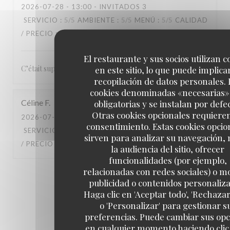
2026-07-28
- 13:00 - INVITADOS 3
SERVICIO
:
5
/5
AMBIENTE
:
5
/5
MENÚ
:
5
/5
CALIDAD
/ PRECIO
:
5
/5
El restaurante y sus socios utilizan c
C’était super, le service, le repas rien à redire ! Merci
en este sitio, lo que puede implicar
recopilación de datos personales. 
cookies denominadas «necesarias»
Céline
F
obligatorias y se instalan por defe
Otras cookies opcionales requiere
2026-07-28
- 12:45 - INVITADOS 4
consentimiento. Estas cookies opcio
SERVICIO
:
5
/5
AMBIENTE
:
4
/5
MENÚ
:
5
/5
CALIDAD
sirven para analizar su navegación,
/ PRECIO
:
5
/5
la audiencia del sitio, ofrecer
funcionalidades (por ejemplo,
relacionadas con redes sociales) o m
1
2
3
publicidad o contenidos personaliz
Haga clic en 'Aceptar todo', 'Rechazar
o 'Personalizar' para gestionar s
preferencias. Puede cambiar sus op
en cualquier momento haciendo clic 