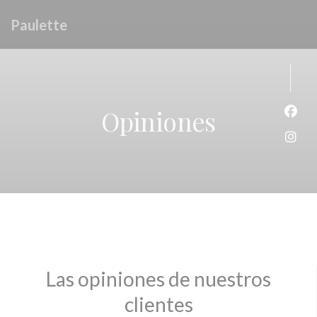
Personalización de sus opciones de cookies
Paulette
Opiniones
Face
Inst
Las opiniones de nuestros
clientes