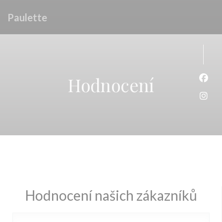
Panel pro správu cookies
Paulette
Hodnocení
Face
Inst
Hodnocení našich zákazníků