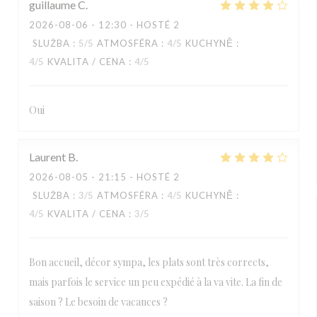
guillaume
C
2026-08-06
- 12:30 - HOSTÉ 2
SLUŽBA
:
5
/5
ATMOSFÉRA
:
4
/5
KUCHYNĚ
:
4
/5
KVALITA / CENA
:
4
/5
Oui
Laurent
B
2026-08-05
- 21:15 - HOSTÉ 2
SLUŽBA
:
3
/5
ATMOSFÉRA
:
4
/5
KUCHYNĚ
:
4
/5
KVALITA / CENA
:
3
/5
Bon accueil, décor sympa, les plats sont très corrects,
mais parfois le service un peu expédié à la va vite. La fin de
saison ? Le besoin de vacances ?