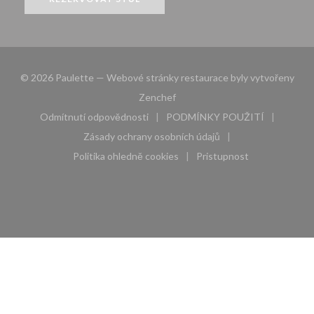
© 2026 Paulette — Webové stránky restaurace byly vytvořeny
((otevře se v novém okně))
Zenchef
Odmítnutí odpovědnosti
PODMÍNKY POUŽITÍ
((otevře se v novém okně))
((otevře se v novém 
Zásady ochrany osobních údajů
((otevře se v novém okně))
Politika ohledně cookies
Pristupnost
((otevře se v novém okně))
((otevře se v novém 