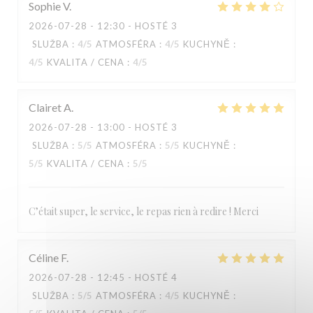
Sophie
V
2026-07-28
- 12:30 - HOSTÉ 3
SLUŽBA
:
4
/5
ATMOSFÉRA
:
4
/5
KUCHYNĚ
:
4
/5
KVALITA / CENA
:
4
/5
Clairet
A
2026-07-28
- 13:00 - HOSTÉ 3
SLUŽBA
:
5
/5
ATMOSFÉRA
:
5
/5
KUCHYNĚ
:
5
/5
KVALITA / CENA
:
5
/5
C’était super, le service, le repas rien à redire ! Merci
Céline
F
2026-07-28
- 12:45 - HOSTÉ 4
SLUŽBA
:
5
/5
ATMOSFÉRA
:
4
/5
KUCHYNĚ
: