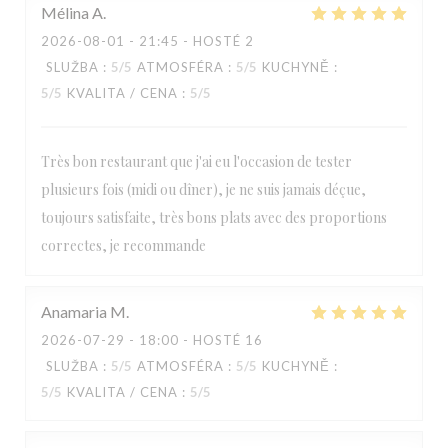
Mélina
A
2026-08-01
- 21:45 - HOSTÉ 2
SLUŽBA
:
5
/5
ATMOSFÉRA
:
5
/5
KUCHYNĚ
:
5
/5
KVALITA / CENA
:
5
/5
Très bon restaurant que j'ai eu l'occasion de tester
plusieurs fois (midi ou dîner), je ne suis jamais déçue,
toujours satisfaite, très bons plats avec des proportions
correctes, je recommande
Anamaria
M
2026-07-29
- 18:00 - HOSTÉ 16
SLUŽBA
:
5
/5
ATMOSFÉRA
:
5
/5
KUCHYNĚ
:
Paulette
5
/5
KVALITA / CENA
:
5
/5