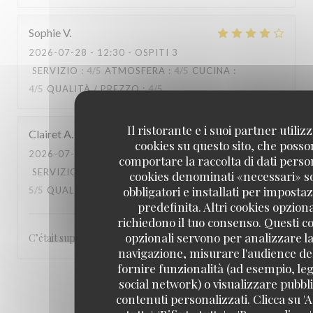
Sophie
V
2026-07-28
- 12:30 - OSPITI 3
SERVIZIO
:
4
/5
ATMOSFERA
:
4
/5
CUCINA
:
4
/5
QUALITÀ / PREZZO
:
4
/5
Il ristorante e i suoi partner utiliz
Clairet
A
cookies su questo sito, che poss
2026-07-28
- 13:00 - OSPITI 3
comportare la raccolta di dati person
SERVIZIO
:
5
/5
ATMOSFERA
:
5
/5
CUCINA
:
cookies denominati «necessari» s
obbligatori e installati per imposta
5
/5
QUALITÀ / PREZZO
:
5
/5
predefinita. Altri cookies opziona
richiedono il tuo consenso. Questi c
opzionali servono per analizzare la
C’était super, le service, le repas rien à redire ! Merci
navigazione, misurare l'audience del
fornire funzionalità (ad esempio, leg
social network) o visualizzare pubbli
1
2
3
contenuti personalizzati. Clicca su 'A