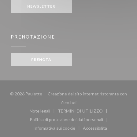
NEWSLETTER
PRENOTAZIONE
PRENOTA
© 2026 Paulette — Creazione del sito internet ristorante con
((apre una nuova finestra))
Zenchef
Note legali
TERMINI DI UTILIZZO
((apre una nuova finestra))
((apre una nuova finestra))
Politica di protezione dei dati personali
((apre una nuova finestra))
Informativa sui cookie
Accessibilita
((apre una nuova finestra))
((apre una nuova finest