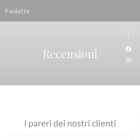
Personalizzazione delle tue scelte sui cookie
Paulette
Recensioni
Face
Inst
I pareri dei nostri clienti