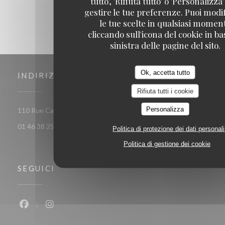
tutto', 'Rifiuta tutto' o 'Personalizza
gestire le tue preferenze. Puoi modi
le tue scelte in qualsiasi momen
cliccando sull'icona del cookie in ba
sinistra delle pagine del sito.
Ok, accetta tutto
INDIRIZZO
Rifiuta tutti i cookie
Personalizza
((apre
110 Rue Camille Desmoulins 92130 ISSY LES MOULINEAUX
01 46 38 25 77
Politica di protezione dei dati personali
Politica di gestione dei cookie
SEGUICI
Facebook ((apre una nuova finestra))
Instagram ((apre una nuova finestra))