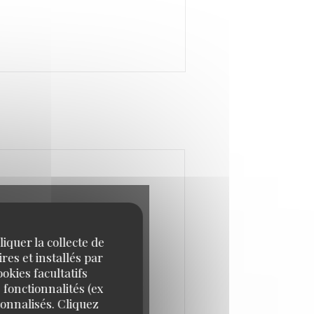
iquer la collecte de
res et installés par
okies facultatifs
 fonctionnalités (ex
sonnalisés. Cliquez