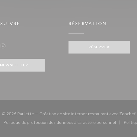
 SUIVRE
RÉSERVATION
RÉSERVER
ook ((ouvre une nouvelle fenêtre))
Instagram ((ouvre une nouvelle fenêtre))
NEWSLETTER
(
© 2026 Paulette — Création de site internet restaurant avec
Zenchef
Politique de protection des données à caractère personnel
Politi
le fenêtre))
ouvre une nouvelle fenêtre))
((ouvre une nouvelle fenêtre))