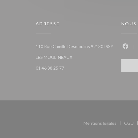
ADRESSE
NOUS
110 Rue Camille Desmoulins 92130 ISSY
Faceb
((ouvre une nouvelle fenêtre))
LES MOULINEAUX
01 46 38 25 77
Mentions légales
CGU
((ouvre une nouvel
((