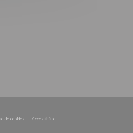
(ouvre une nouvelle fenêtre))
que de cookies
Accessibilite
((ouvre une nouvelle fenêtre))
((ouvre une nouvelle fenêtre))