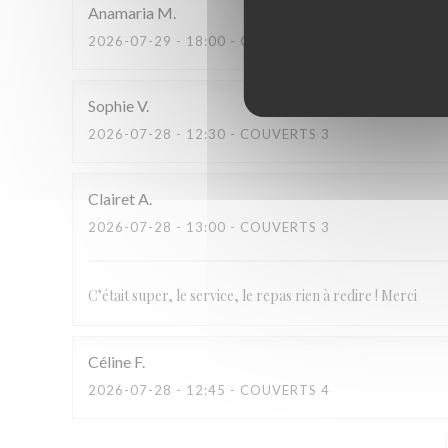
Anamaria
M
2026-07-29
- 18:00 - COUVERTS 16
Sophie
V
2026-07-28
- 12:30 - COUVERTS 3
Clairet
A
2026-07-28
- 13:00 - COUVERTS 3
C’était super, le service, le repas rien à redire ! Merci
Céline
F
2026-07-28
- 12:45 - COUVERTS 4