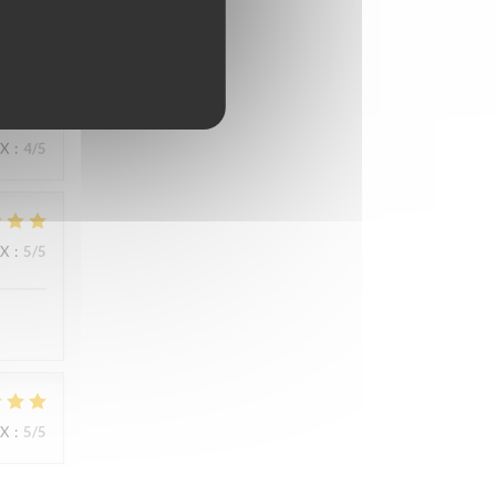
IX
:
5
/5
IX
:
4
/5
IX
:
5
/5
IX
:
5
/5