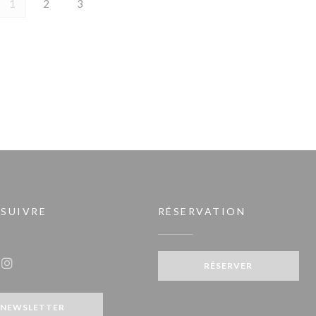
1
2
3
 SUIVRE
RÉSERVATION
RÉSERVER
ook ((ouvre une nouvelle fenêtre))
Instagram ((ouvre une nouvelle fenêtre))
NEWSLETTER