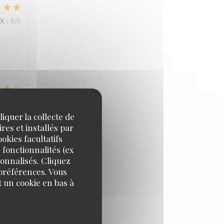
IX
:
5
/5
IX
:
4
/5
iquer la collecte de
res et installés par
okies facultatifs
 fonctionnalités (ex
IX
:
5
/5
sonnalisés. Cliquez
 préférences. Vous
 un cookie en bas à
ns