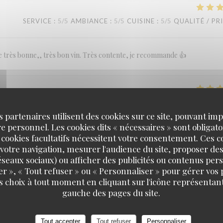
SERVICE
:
5
/5
AMBIANCE
:
5
/5
CUISINE
:
5
/5
QUALITÉ / PR
ne très bonne,, très bon vin. Très contente, je recommande 👍
SERVICE
:
4
/5
AMBIANCE
:
3
/5
CUISINE
:
4
/5
QUALITÉ / PR
s partenaires utilisent des cookies sur ce site, pouvant impl
 personnel. Les cookies dits « nécessaires » sont obligatoi
 cookies facultatifs nécessitent votre consentement. Ces co
votre navigation, mesurer l'audience du site, proposer des
SERVICE
:
5
/5
AMBIANCE
:
5
/5
CUISINE
:
5
/5
QUALITÉ / PR
 réseaux sociaux) ou afficher des publicités ou contenus per
er », « Tout refuser » ou « Personnaliser » pour gérer vos
s choix à tout moment en cliquant sur l'icône représentant
s fois (midi ou dîner), je ne suis jamais déçue, toujours satisfaite, très bo
Paulette
gauche des pages du site.
Tout accepter
Tout refuser
Personnaliser