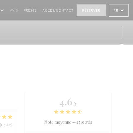
FR
AVIS
PRESSE
ACCÈS/CONTACT
RÉSERVER
Face
Inst
4.6
/5
Note moyenne —
2719 avis
IX
:
4
/5