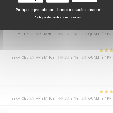
Politique de protection des données à caractère personnel
SERVICE
:
5
/5
AMBIANCE
:
5
/5
CUISINE
:
5
/5
QUALITÉ / PR
Politique de gestion des cookies
SERVICE
:
4
/5
AMBIANCE
:
4
/5
CUISINE
:
4
/5
QUALITÉ / PR
SERVICE
:
5
/5
AMBIANCE
:
5
/5
CUISINE
:
5
/5
QUALITÉ / PR
SERVICE
:
5
/5
AMBIANCE
:
4
/5
CUISINE
:
5
/5
QUALITÉ / PR