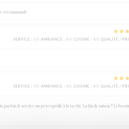
ux je recommande
SERVICE
:
5
/5
AMBIANCE
:
4
/5
CUISINE
:
4
/5
QUALITÉ / PR
SERVICE
:
3
/5
AMBIANCE
:
4
/5
CUISINE
:
4
/5
QUALITÉ / PR
 parfois le service un peu expédié à la va vite. La fin de saison ? Le besoi