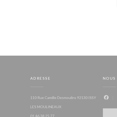
ADRESSE
NOUS
110 Rue Camille Desmoulins 92130 ISSY
Faceb
((ouvre une nouvelle fenêtre))
LES MOULINEAUX
01 46 38 25 77