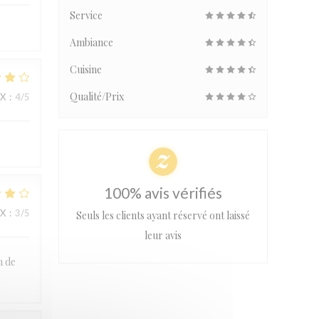
Service
Ambiance
Cuisine
Qualité/Prix
IX
:
4
/5
100% avis vérifiés
IX
:
3
/5
Seuls les clients ayant réservé ont laissé
leur avis
n de