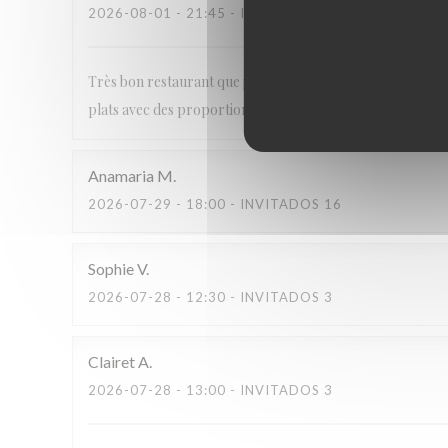
2026-08-01
- 21:45 - INVITADOS 2
Très bon restaurant que j'ai eu l'occasion de tester plusieur
plats avec des proportions correctes, je recommande
Anamaria
M
2026-07-29
- 18:00 - INVITADOS 16
Sophie
V
2026-07-28
- 12:30 - INVITADOS 3
Clairet
A
2026-07-28
- 13:00 - INVITADOS 3