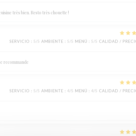
isine très bien. Resto très chouette !
SERVICIO
:
5
/5
AMBIENTE
:
5
/5
MENÚ
:
5
/5
CALIDAD / PREC
ux je recommande
SERVICIO
:
5
/5
AMBIENTE
:
4
/5
MENÚ
:
4
/5
CALIDAD / PREC