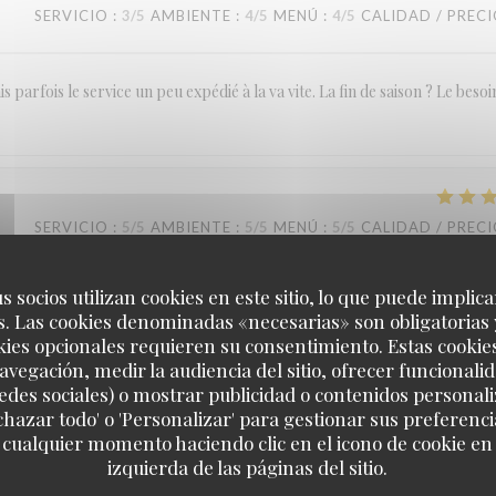
SERVICIO
:
3
/5
AMBIENTE
:
4
/5
MENÚ
:
4
/5
CALIDAD / PREC
 parfois le service un peu expédié à la va vite. La fin de saison ? Le besoi
SERVICIO
:
5
/5
AMBIENTE
:
5
/5
MENÚ
:
5
/5
CALIDAD / PREC
s socios utilizan cookies en este sitio, lo que puede implica
ne très bonne,, très bon vin. Très contente, je recommande 👍
. Las cookies denominadas «necesarias» son obligatorias 
kies opcionales requieren su consentimiento. Estas cookie
avegación, medir la audiencia del sitio, ofrecer funcionali
edes sociales) o mostrar publicidad o contenidos personali
SERVICIO
:
4
/5
AMBIENTE
:
3
/5
MENÚ
:
4
/5
CALIDAD / PREC
echazar todo' o 'Personalizar' para gestionar sus preferen
 cualquier momento haciendo clic en el icono de cookie en l
Paulette
izquierda de las páginas del sitio.