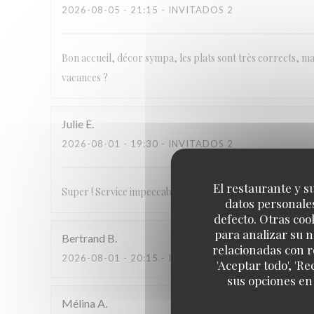
2026-08-05
- 21:15 - INVITADOS 2
Bon accueil, décor sympa, les plats sont très corrects, mais
vacances ?
Julie
E
2026-08-01
- 19:30 - INVITADOS 2
El restaurante y su
Super ! Service impeccable, terrasse très agréable, cuisi
datos personales
defecto. Otras coo
para analizar su n
Bertrand
B
relacionadas con r
2026-08-01
- 20:15 - INVITADOS 3
'Aceptar todo', 'R
sus opciones en
Mélina
A