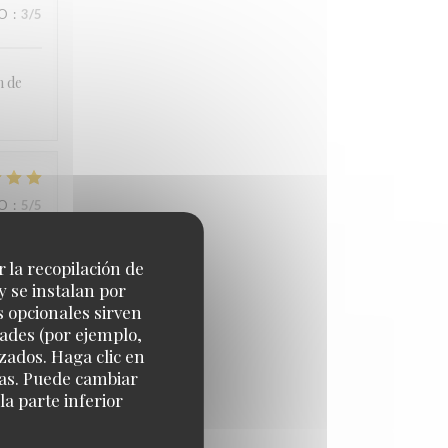
IO
:
3
/5
n de
IO
:
5
/5
r la recopilación de
y se instalan por
s opcionales sirven
dades (por ejemplo,
zados. Haga clic en
IO
:
4
/5
cias. Puede cambiar
a parte inferior