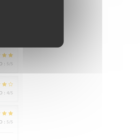
IO
:
5
/5
ns
IO
:
5
/5
IO
:
4
/5
IO
:
5
/5