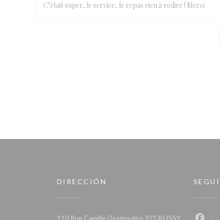
C’était super, le service, le repas rien à redire ! Merci
DIRECCIÓN
SEGU
110 Rue Camille Desmoulins 92130 ISSY