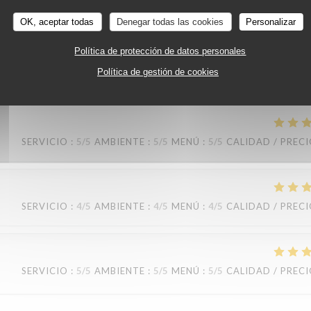
SERVICIO
:
5
/5
AMBIENTE
:
5
/5
MENÚ
:
5
/5
CALIDAD / PREC
OK, aceptar todas
Denegar todas las cookies
Personalizar
Política de protección de datos personales
s fois (midi ou dîner), je ne suis jamais déçue, toujours satisfaite, très bo
Política de gestión de cookies
SERVICIO
:
5
/5
AMBIENTE
:
5
/5
MENÚ
:
5
/5
CALIDAD / PREC
SERVICIO
:
4
/5
AMBIENTE
:
4
/5
MENÚ
:
4
/5
CALIDAD / PREC
SERVICIO
:
5
/5
AMBIENTE
:
5
/5
MENÚ
:
5
/5
CALIDAD / PREC