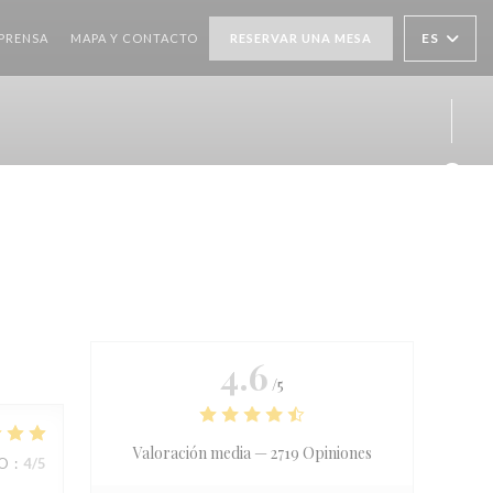
ES
PRENSA
MAPA Y CONTACTO
RESERVAR UNA MESA
Face
Inst
4.6
/5
Valoración media —
2719 Opiniones
IO
:
4
/5