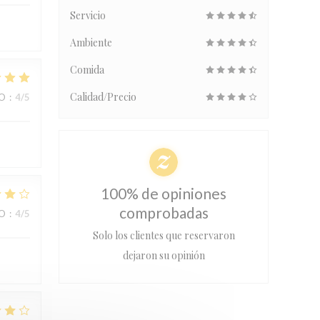
Servicio
Ambiente
Comida
Calidad/Precio
IO
:
4
/5
100% de opiniones
comprobadas
IO
:
4
/5
Solo los clientes que reservaron
dejaron su opinión