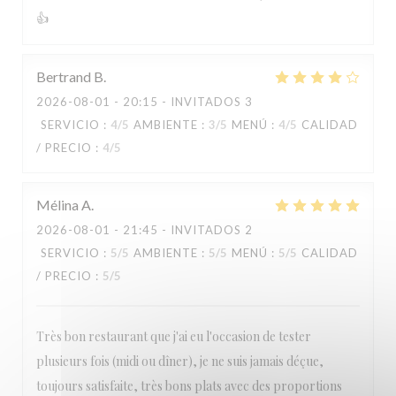
👍
Paulette
Bertrand
B
2026-08-01
- 20:15 - INVITADOS 3
SERVICIO
:
4
/5
AMBIENTE
:
3
/5
MENÚ
:
4
/5
CALIDAD
/ PRECIO
:
4
/5
Mélina
A
2026-08-01
- 21:45 - INVITADOS 2
SERVICIO
:
5
/5
AMBIENTE
:
5
/5
MENÚ
:
5
/5
CALIDAD
/ PRECIO
:
5
/5
Très bon restaurant que j'ai eu l'occasion de tester
plusieurs fois (midi ou dîner), je ne suis jamais déçue,
toujours satisfaite, très bons plats avec des proportions