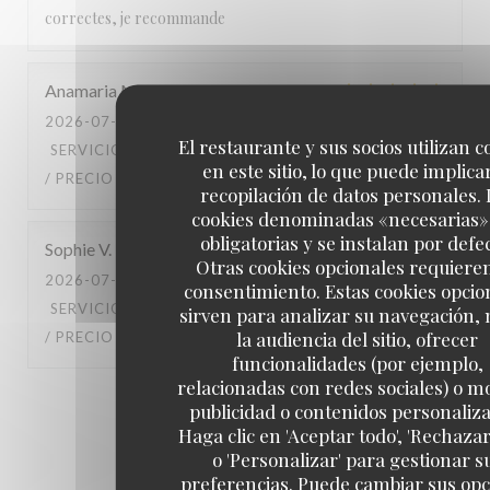
correctes, je recommande
Anamaria
M
2026-07-29
- 18:00 - INVITADOS 16
El restaurante y sus socios utilizan c
SERVICIO
:
5
/5
AMBIENTE
:
5
/5
MENÚ
:
5
/5
CALIDAD
en este sitio, lo que puede implicar
/ PRECIO
:
5
/5
recopilación de datos personales. 
cookies denominadas «necesarias»
obligatorias y se instalan por defe
Sophie
V
Otras cookies opcionales requiere
2026-07-28
- 12:30 - INVITADOS 3
consentimiento. Estas cookies opcio
SERVICIO
:
4
/5
AMBIENTE
:
4
/5
MENÚ
:
4
/5
CALIDAD
sirven para analizar su navegación,
la audiencia del sitio, ofrecer
/ PRECIO
:
4
/5
funcionalidades (por ejemplo,
relacionadas con redes sociales) o m
1
2
3
publicidad o contenidos personaliz
Haga clic en 'Aceptar todo', 'Rechazar
o 'Personalizar' para gestionar s
preferencias. Puede cambiar sus op