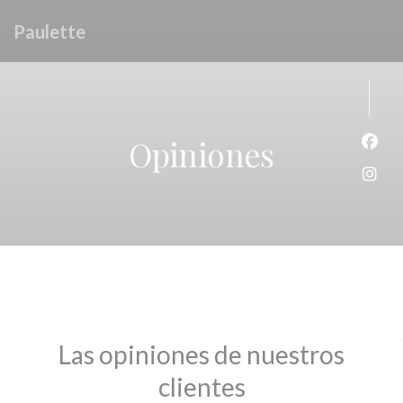
Personalización de sus opciones de cookies
Paulette
Opiniones
Face
Inst
Las opiniones de nuestros
clientes