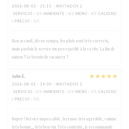
2026-08-05
- 21:15 - INVITADOS 2
SERVICIO
:
3
/5
AMBIENTE
:
4
/5
MENÚ
:
4
/5
CALIDAD
/ PRECIO
:
3
/5
Bon accueil, décor sympa, les plats sont très corrects,
mais parfois le service un peu expédié à la va vite. La fin de
saison ? Le besoin de vacances ?
Julie
E
2026-08-01
- 19:30 - INVITADOS 2
SERVICIO
:
5
/5
AMBIENTE
:
5
/5
MENÚ
:
5
/5
CALIDAD
/ PRECIO
:
5
/5
Super ! Service impeccable, terrasse très agréable, cuisine
très bonne,, très bon vin. Très contente, je recommande