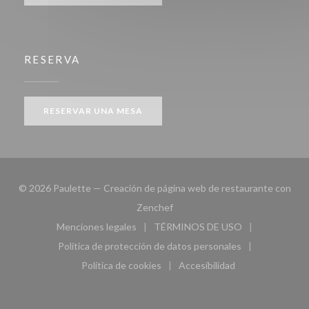
RESERVA
RESERVAR UNA MESA
© 2026 Paulette — Creación de página web de restaurante con
((abre en una nueva ventana))
Zenchef
Menciones legales
TÉRMINOS DE USO
((abre en una nueva ventana))
((abre en una nueva ven
Política de protección de datos personales
((abre en una nueva ventana))
Política de cookies
Accesibilidad
((abre en una nueva ventana))
((abre en una nueva ven