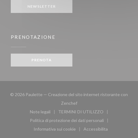
NEWSLETTER
PRENOTAZIONE
PRENOTA
© 2026 Paulette — Creazione del sito internet ristorante con
((apre una nuova finestra))
Zenchef
Note legali
TERMINI DI UTILIZZO
((apre una nuova finestra))
((apre una nuova finestra))
Politica di protezione dei dati personali
((apre una nuova finestra))
Informativa sui cookie
Accessibilita
((apre una nuova finestra))
((apre una nuova finest