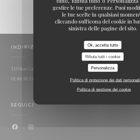
tutto', 'Rifiuta tutto' o 'Personalizza
gestire le tue preferenze. Puoi modi
le tue scelte in qualsiasi momen
cliccando sull'icona del cookie in ba
sinistra delle pagine del sito.
Ok, accetta tutto
INDIRIZZO
Rifiuta tutti i cookie
Personalizza
((apre
110 Rue Camille Desmoulins 92130 ISSY LES MOULINEAUX
01 46 38 25 77
Politica di protezione dei dati personali
Politica di gestione dei cookie
SEGUICI
Facebook ((apre una nuova finestra))
Instagram ((apre una nuova finestra))