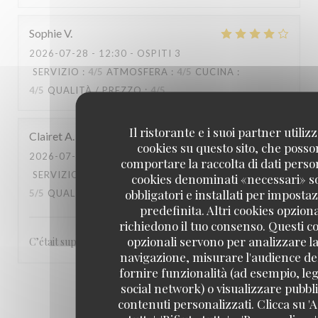
Sophie
V
2026-07-28
- 12:30 - OSPITI 3
SERVIZIO
:
4
/5
ATMOSFERA
:
4
/5
CUCINA
:
4
/5
QUALITÀ / PREZZO
:
4
/5
Il ristorante e i suoi partner utiliz
Clairet
A
cookies su questo sito, che poss
2026-07-28
- 13:00 - OSPITI 3
comportare la raccolta di dati person
SERVIZIO
:
5
/5
ATMOSFERA
:
5
/5
CUCINA
:
cookies denominati «necessari» s
obbligatori e installati per imposta
5
/5
QUALITÀ / PREZZO
:
5
/5
predefinita. Altri cookies opziona
richiedono il tuo consenso. Questi c
opzionali servono per analizzare la
C’était super, le service, le repas rien à redire ! Merci
navigazione, misurare l'audience del
fornire funzionalità (ad esempio, leg
social network) o visualizzare pubbli
1
2
3
contenuti personalizzati. Clicca su 'A