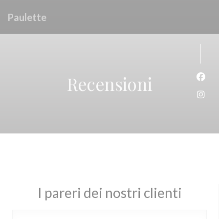
Personalizzazione delle tue scelte sui cookie
Paulette
Recensioni
Face
Inst
I pareri dei nostri clienti