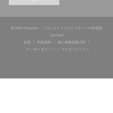
© 2026 Paulette — このレストランウェブサイトの作成者
((新しいウィンドウで開きます))
Zenchef
免責
利用規約
個人情報保護方針
((新しいウィンドウで開きます))
((新しいウィンドウで開きます))
((新しいウィンドウで開き
クッキー ポリシー
アクセシビリティ
((新しいウィンドウで開きます))
((新しいウィンドウで開