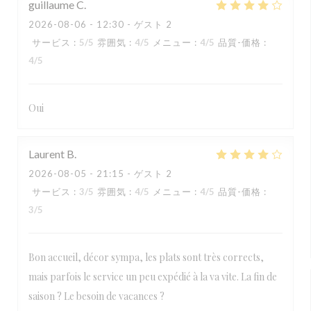
guillaume
C
2026-08-06
- 12:30 - ゲスト 2
サービス
:
5
/5
雰囲気
:
4
/5
メニュー
:
4
/5
品質-価格
:
4
/5
Oui
Laurent
B
2026-08-05
- 21:15 - ゲスト 2
サービス
:
3
/5
雰囲気
:
4
/5
メニュー
:
4
/5
品質-価格
:
3
/5
Bon accueil, décor sympa, les plats sont très corrects,
mais parfois le service un peu expédié à la va vite. La fin de
saison ? Le besoin de vacances ?