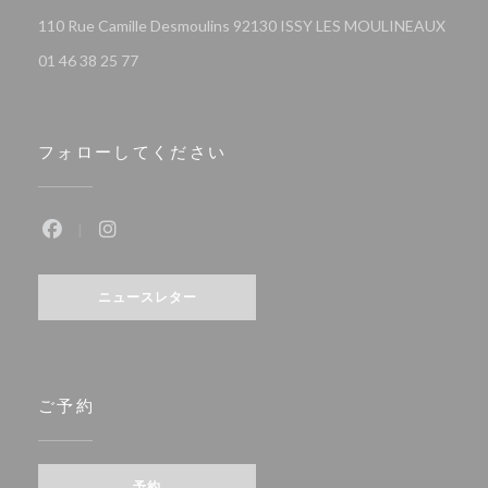
((新
110 Rue Camille Desmoulins 92130 ISSY LES MOULINEAUX
01 46 38 25 77
フォローしてください
Facebook ((新しいウィンドウで開きます))
Instagram ((新しいウィンドウで開きます))
ニュースレター
ご予約
予約