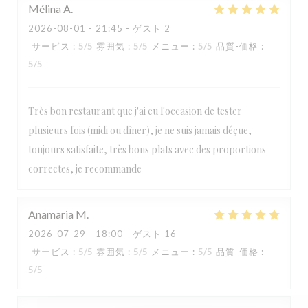
Mélina
A
2026-08-01
- 21:45 - ゲスト 2
サービス
:
5
/5
雰囲気
:
5
/5
メニュー
:
5
/5
品質-価格
:
5
/5
Très bon restaurant que j'ai eu l'occasion de tester
plusieurs fois (midi ou dîner), je ne suis jamais déçue,
toujours satisfaite, très bons plats avec des proportions
correctes, je recommande
Anamaria
M
2026-07-29
- 18:00 - ゲスト 16
サービス
:
5
/5
雰囲気
:
5
/5
メニュー
:
5
/5
品質-価格
:
Paulette
5
/5