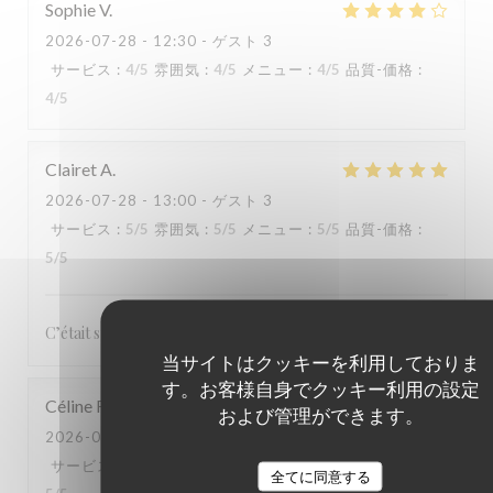
Sophie
V
2026-07-28
- 12:30 - ゲスト 3
サービス
:
4
/5
雰囲気
:
4
/5
メニュー
:
4
/5
品質-価格
:
4
/5
Clairet
A
2026-07-28
- 13:00 - ゲスト 3
サービス
:
5
/5
雰囲気
:
5
/5
メニュー
:
5
/5
品質-価格
:
5
/5
C’était super, le service, le repas rien à redire ! Merci
当サイトはクッキーを利用しておりま
す。お客様自身でクッキー利用の設定
Céline
F
および管理ができます。
2026-07-28
- 12:45 - ゲスト 4
サービス
:
5
/5
雰囲気
:
4
/5
メニュー
:
5
/5
品質-価格
:
全てに同意する