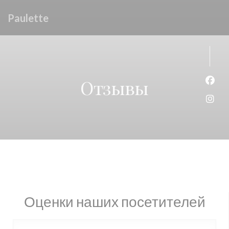
Панель управления cookies
Paulette
Отзывы
Face
Inst
Оценки наших посетителей