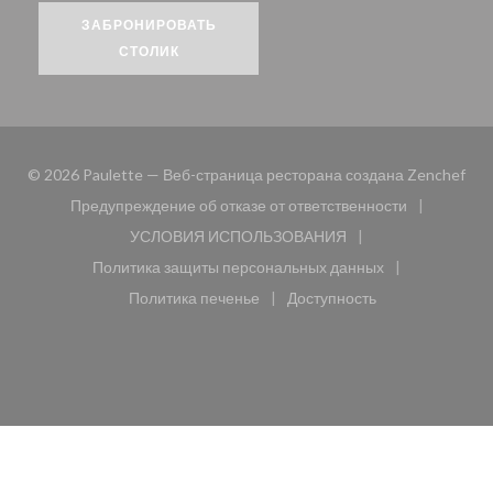
ЗАБРОНИРОВАТЬ
СТОЛИК
((о
© 2026 Paulette — Веб-страница ресторана создана
Zenchef
Предупреждение об отказе от ответственности
((открывается в новом окне))
УСЛОВИЯ ИСПОЛЬЗОВАНИЯ
((открывается в новом окне))
Политика защиты персональных данных
((открывается в новом окне))
Политика печенье
Доступность
((открывается в новом окне))
((открывается в новом 