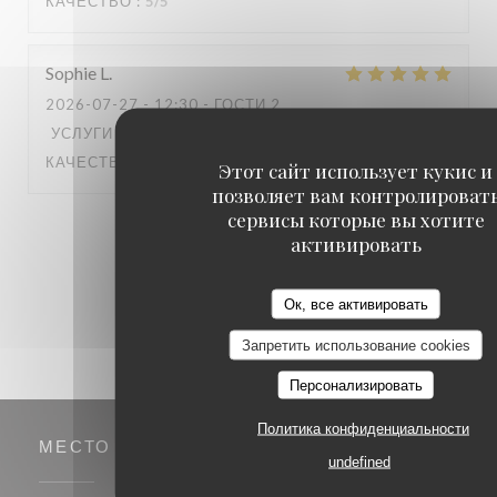
КАЧЕСТВО
:
5
/5
Sophie
L
2026-07-27
- 12:30 - ГОСТИ 2
УСЛУГИ
:
5
/5
АТМОСФЕРА
:
5
/5
МЕНЮ
:
5
/5
ЦЕНА /
КАЧЕСТВО
:
4
/5
Этот сайт использует кукис и
позволяет вам контролироват
сервисы которые вы хотите
1
2
3
активировать
Ок, все активировать
Запретить использование cookies
Персонализировать
Политика конфиденциальности
МЕСТО
undefined