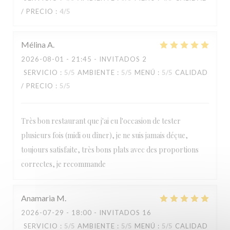
/ PRECIO
:
4
/5
Paulette
Mélina
A
2026-08-01
- 21:45 - INVITADOS 2
SERVICIO
:
5
/5
AMBIENTE
:
5
/5
MENÚ
:
5
/5
CALIDAD
/ PRECIO
:
5
/5
Très bon restaurant que j'ai eu l'occasion de tester
plusieurs fois (midi ou dîner), je ne suis jamais déçue,
toujours satisfaite, très bons plats avec des proportions
correctes, je recommande
Anamaria
M
2026-07-29
- 18:00 - INVITADOS 16
SERVICIO
:
5
/5
AMBIENTE
:
5
/5
MENÚ
:
5
/5
CALIDAD