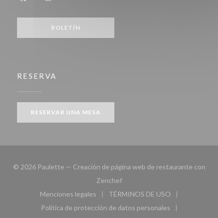
Facebook ((abre en una nueva ventana))
Instagram ((abre en una nueva ventana))
BOLETÍN
RESERVA
RESERVAR UNA MESA
© 2026 Paulette — Creación de página web de restaurante con
((abre en una nueva ventana))
Zenchef
Menciones legales
TÉRMINOS DE USO
((abre en una nueva ventana))
((abre en una nueva ven
Política de protección de datos personales
((abre en una nueva ventana))