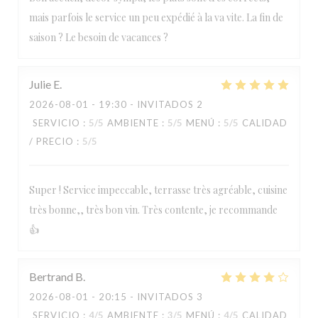
mais parfois le service un peu expédié à la va vite. La fin de
saison ? Le besoin de vacances ?
Julie
E
2026-08-01
- 19:30 - INVITADOS 2
SERVICIO
:
5
/5
AMBIENTE
:
5
/5
MENÚ
:
5
/5
CALIDAD
/ PRECIO
:
5
/5
Super ! Service impeccable, terrasse très agréable, cuisine
très bonne,, très bon vin. Très contente, je recommande
👍
Bertrand
B
2026-08-01
- 20:15 - INVITADOS 3
SERVICIO
:
4
/5
AMBIENTE
:
3
/5
MENÚ
:
4
/5
CALIDAD