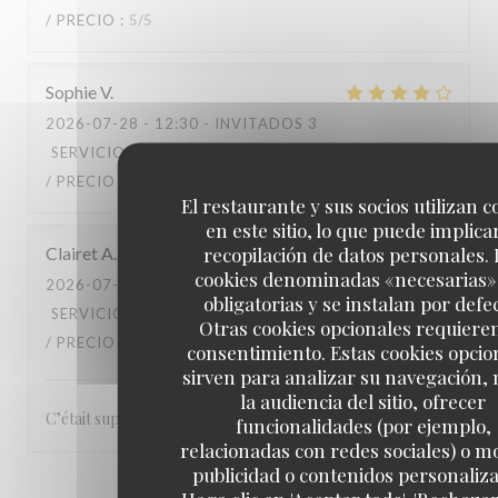
/ PRECIO
:
5
/5
Sophie
V
2026-07-28
- 12:30 - INVITADOS 3
SERVICIO
:
4
/5
AMBIENTE
:
4
/5
MENÚ
:
4
/5
CALIDAD
/ PRECIO
:
4
/5
El restaurante y sus socios utilizan c
en este sitio, lo que puede implicar
recopilación de datos personales. 
Clairet
A
cookies denominadas «necesarias»
2026-07-28
- 13:00 - INVITADOS 3
obligatorias y se instalan por defe
SERVICIO
:
5
/5
AMBIENTE
:
5
/5
MENÚ
:
5
/5
CALIDAD
Otras cookies opcionales requiere
/ PRECIO
:
5
/5
consentimiento. Estas cookies opcio
sirven para analizar su navegación,
la audiencia del sitio, ofrecer
C’était super, le service, le repas rien à redire ! Merci
funcionalidades (por ejemplo,
relacionadas con redes sociales) o m
publicidad o contenidos personaliz
1
2
3