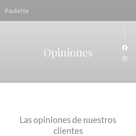
Personalización de sus opciones de cookies
Paulette
Opiniones
Face
Inst
Las opiniones de nuestros
clientes