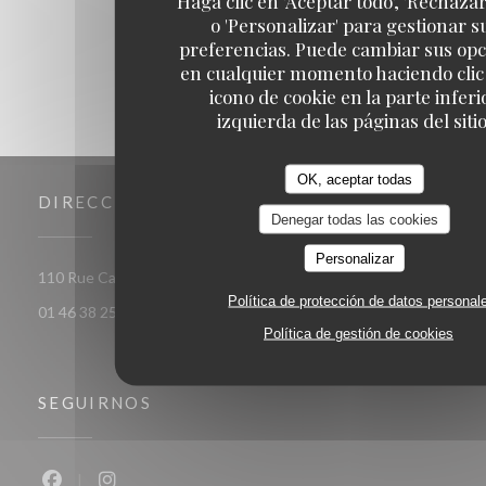
Haga clic en 'Aceptar todo', 'Rechazar
o 'Personalizar' para gestionar s
preferencias. Puede cambiar sus op
en cualquier momento haciendo clic 
icono de cookie en la parte inferi
izquierda de las páginas del sitio
OK, aceptar todas
DIRECCIÓN
Denegar todas las cookies
Personalizar
((abre
110 Rue Camille Desmoulins 92130 ISSY LES MOULINEAUX
Política de protección de datos personal
01 46 38 25 77
Política de gestión de cookies
SEGUIRNOS