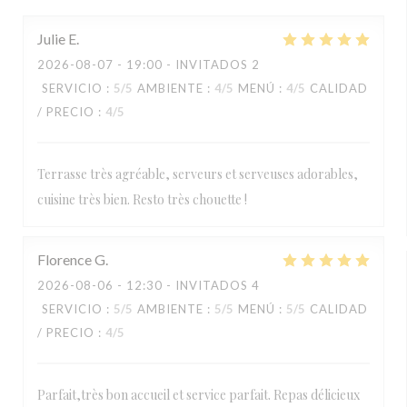
Julie
E
2026-08-07
- 19:00 - INVITADOS 2
SERVICIO
:
5
/5
AMBIENTE
:
4
/5
MENÚ
:
4
/5
CALIDAD
/ PRECIO
:
4
/5
Terrasse très agréable, serveurs et serveuses adorables,
cuisine très bien. Resto très chouette !
Florence
G
2026-08-06
- 12:30 - INVITADOS 4
SERVICIO
:
5
/5
AMBIENTE
:
5
/5
MENÚ
:
5
/5
CALIDAD
/ PRECIO
:
4
/5
Parfait,très bon accueil et service parfait. Repas délicieux