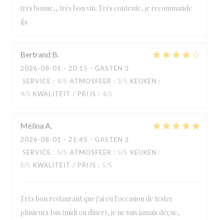
très bonne,, très bon vin. Très contente, je recommande
👍
Bertrand
B
2026-08-01
- 20:15 - GASTEN 3
SERVICE
:
4
/5
ATMOSFEER
:
3
/5
KEUKEN
:
4
/5
KWALITEIT / PRIJS
:
4
/5
Mélina
A
2026-08-01
- 21:45 - GASTEN 2
SERVICE
:
5
/5
ATMOSFEER
:
5
/5
KEUKEN
:
5
/5
KWALITEIT / PRIJS
:
5
/5
Très bon restaurant que j'ai eu l'occasion de tester
plusieurs fois (midi ou dîner), je ne suis jamais déçue,
Paulette