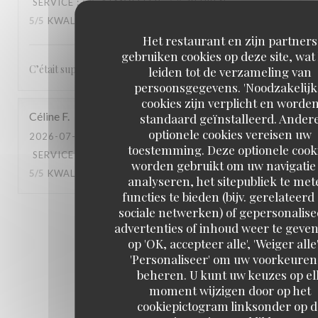
SERVICE
:
5
/5
ATMOSFEER
:
5
/5
KEUKEN
:
5
/5
KWALITEIT / PRIJS
:
5
/5
Het restaurant en zijn partners
gebruiken cookies op deze site, wat
C’était super, le service, le repas rien à redire ! Merci
leiden tot de verzameling van
persoonsgegevens. 'Noodzakelijk
cookies zijn verplicht en worde
Céline
F
standaard geïnstalleerd. Ander
optionele cookies vereisen uw
2026-07-28
- 12:45 - GASTEN 4
toestemming. Deze optionele cook
SERVICE
:
5
/5
ATMOSFEER
:
4
/5
KEUKEN
:
worden gebruikt om uw navigatie 
5
/5
KWALITEIT / PRIJS
:
5
/5
analyseren, het sitepubliek te met
functies te bieden (bijv. gerelateerd
sociale netwerken) of gepersonalis
1
2
3
advertenties of inhoud weer te geven
op 'OK, accepteer alle', 'Weiger alle'
'Personaliseer' om uw voorkeuren
beheren. U kunt uw keuzes op el
moment wijzigen door op het
cookiepictogram linksonder op d