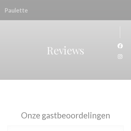
Cookies beheer paneel
Paulette
Reviews
Face
Inst
Onze gastbeoordelingen