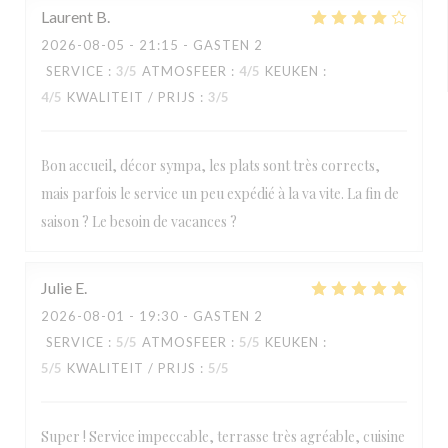
Laurent
B
2026-08-05
- 21:15 - GASTEN 2
SERVICE
:
3
/5
ATMOSFEER
:
4
/5
KEUKEN
:
4
/5
KWALITEIT / PRIJS
:
3
/5
Bon accueil, décor sympa, les plats sont très corrects,
mais parfois le service un peu expédié à la va vite. La fin de
saison ? Le besoin de vacances ?
Julie
E
2026-08-01
- 19:30 - GASTEN 2
SERVICE
:
5
/5
ATMOSFEER
:
5
/5
KEUKEN
:
5
/5
KWALITEIT / PRIJS
:
5
/5
Super ! Service impeccable, terrasse très agréable, cuisine