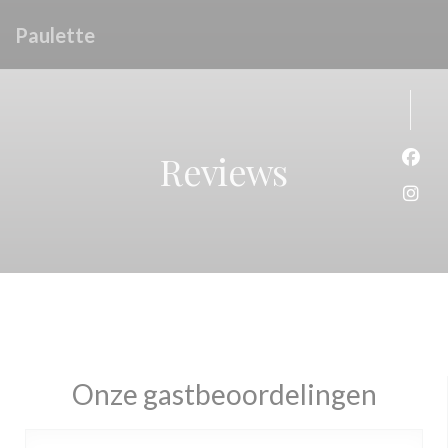
Cookies beheer paneel
Paulette
Reviews
Face
Inst
Onze gastbeoordelingen