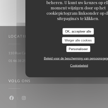
beheren. U kunt uw keuzes op el
moment wijzigen door op het
cookiepictogram linksonder op d
sitepagina's te klikken.
OK, accepteer alle
LOCATIE
Weiger alle cookies
Personaliseer
((open
110 Rue Camille Desmoulins 92130 ISSY LES MOULINEAUX
Beleid voor de bescherming van persoonsge
01 46 38 25 77
Cookiebeleid
VOLG ONS
Facebook ((opent in een nieuw venster))
Instagram ((opent in een nieuw venster))