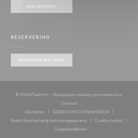
NIEUWSBRIEF
RESERVERING
RESERVEER EEN TAFEL
© 2026 Paulette — Restaurant website gecreëerd door
((opent in een nieuw venster))
Zenchef
Disclaimer
GEBRUIKSVOORWAARDEN
((opent in een nieuw venster))
((opent in een nieuw venster
Beleid bescherming persoonsgegevens
Cookies beleid
((opent in een nieuw venster))
((opent in ee
Toegankelijkheid
((opent in een nieuw venster))