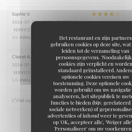
Sophie
V
2026-07-28
- 12:30 - GASTEN 3
SERVICE
:
4
/5
ATMOSFEER
:
4
/5
KEUKEN
:
Het restaurant en zijn partners
4
/5
KWALITEIT / PRIJS
:
4
/5
gebruiken cookies op deze site, wat
leiden tot de verzameling van
Clairet
A
persoonsgegevens. 'Noodzakelijk
cookies zijn verplicht en worde
2026-07-28
- 13:00 - GASTEN 3
standaard geïnstalleerd. Ander
SERVICE
:
5
/5
ATMOSFEER
:
5
/5
KEUKEN
:
optionele cookies vereisen uw
5
/5
KWALITEIT / PRIJS
:
5
/5
toestemming. Deze optionele cook
worden gebruikt om uw navigatie 
analyseren, het sitepubliek te met
C’était super, le service, le repas rien à redire ! Merci
functies te bieden (bijv. gerelateerd
sociale netwerken) of gepersonalis
advertenties of inhoud weer te geven
1
2
3
op 'OK, accepteer alle', 'Weiger alle'
'Personaliseer' om uw voorkeuren