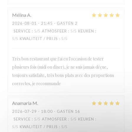
Paulette
Mélina
A
2026-08-01
- 21:45 - GASTEN 2
SERVICE
:
5
/5
ATMOSFEER
:
5
/5
KEUKEN
:
5
/5
KWALITEIT / PRIJS
:
5
/5
Très bon restaurant que j'ai eu l'occasion de tester
plusieurs fois (midi ou dîner), je ne suis jamais déçue,
toujours satisfaite, très bons plats avec des proportions
correctes, je recommande
Anamaria
M
2026-07-29
- 18:00 - GASTEN 16
SERVICE
:
5
/5
ATMOSFEER
:
5
/5
KEUKEN
:
5
/5
KWALITEIT / PRIJS
:
5
/5