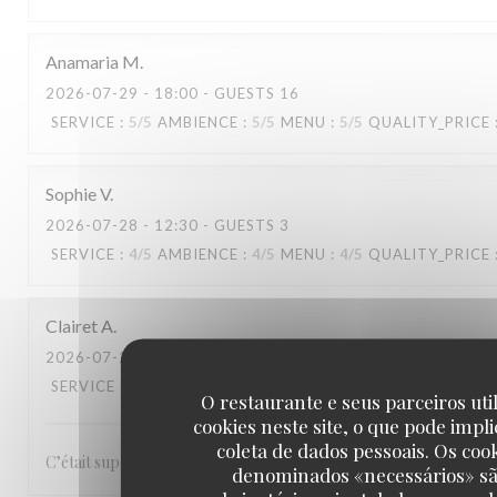
Anamaria
M
2026-07-29
- 18:00 - GUESTS 16
SERVICE
:
5
/5
AMBIENCE
:
5
/5
MENU
:
5
/5
QUALITY_PRICE
Sophie
V
2026-07-28
- 12:30 - GUESTS 3
SERVICE
:
4
/5
AMBIENCE
:
4
/5
MENU
:
4
/5
QUALITY_PRICE
Clairet
A
2026-07-28
- 13:00 - GUESTS 3
SERVICE
:
5
/5
AMBIENCE
:
5
/5
MENU
:
5
/5
QUALITY_PRICE
O restaurante e seus parceiros uti
cookies neste site, o que pode impli
coleta de dados pessoais. Os coo
C’était super, le service, le repas rien à redire ! Merci
denominados «necessários» s