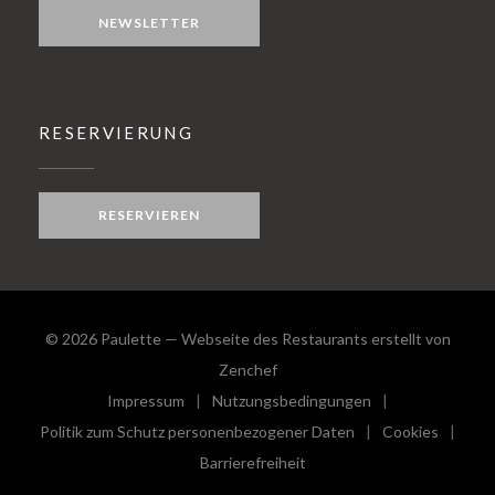
NEWSLETTER
RESERVIERUNG
RESERVIEREN
© 2026 Paulette — Webseite des Restaurants erstellt von
((öffnet ein neues Fenster))
Zenchef
Impressum
Nutzungsbedingungen
((öffnet ein neues Fenster))
((öffnet ein neues Fenster))
Politik zum Schutz personenbezogener Daten
Cookies
((öffnet ein neues Fenster))
((öffnet e
Barrierefreiheit
((öffnet ein neues Fenster))