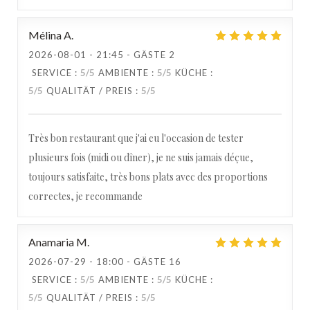
Paulette
Mélina
A
2026-08-01
- 21:45 - GÄSTE 2
SERVICE
:
5
/5
AMBIENTE
:
5
/5
KÜCHE
:
5
/5
QUALITÄT / PREIS
:
5
/5
Très bon restaurant que j'ai eu l'occasion de tester
plusieurs fois (midi ou dîner), je ne suis jamais déçue,
toujours satisfaite, très bons plats avec des proportions
correctes, je recommande
Anamaria
M
2026-07-29
- 18:00 - GÄSTE 16
SERVICE
:
5
/5
AMBIENTE
:
5
/5
KÜCHE
:
5
/5
QUALITÄT / PREIS
:
5
/5