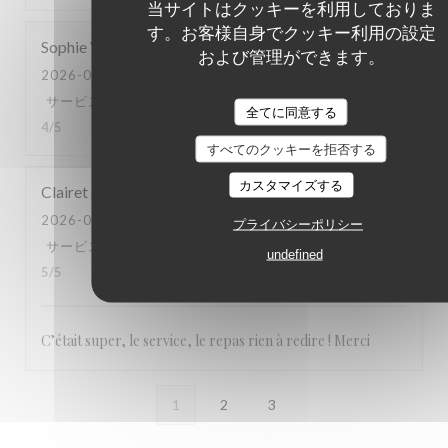
当サイトはクッキーを利用しておりま
す。お客様自身でクッキー利用の設定
Sophie
V
および管理ができます。
2026-07-28
- 12:30 - ゲスト 3
サービス
:
4
/5
雰囲気
:
4
/5
メニュー
:
4
/5
品質-価格
:
全てに同意する
4
/5
すべてのクッキーを拒否する
カスタマイズする
Clairet
A
2026-07-28
- 13:00 - ゲスト 3
プライバシーポリシー
サービス
:
5
/5
雰囲気
:
5
/5
メニュー
:
5
/5
品質-価格
:
undefined
5
/5
C’était super, le service, le repas rien à redire ! Merci
1
2
3