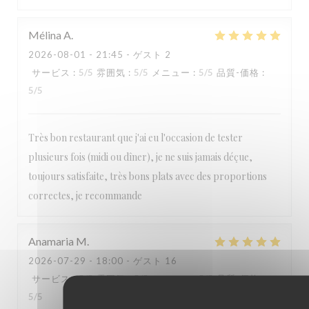
Paulette
Mélina
A
2026-08-01
- 21:45 - ゲスト 2
サービス
:
5
/5
雰囲気
:
5
/5
メニュー
:
5
/5
品質-価格
:
5
/5
Très bon restaurant que j'ai eu l'occasion de tester
plusieurs fois (midi ou dîner), je ne suis jamais déçue,
toujours satisfaite, très bons plats avec des proportions
correctes, je recommande
Anamaria
M
2026-07-29
- 18:00 - ゲスト 16
サービス
:
5
/5
雰囲気
:
5
/5
メニュー
:
5
/5
品質-価格
:
5
/5