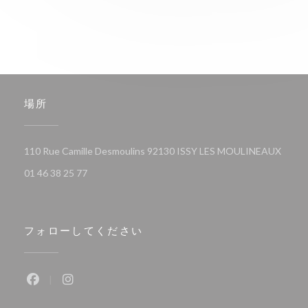
場所
((新
110 Rue Camille Desmoulins 92130 ISSY LES MOULINEAUX
01 46 38 25 77
フォローしてください
Facebook ((新しいウィンドウで開きます))
Instagram ((新しいウィンドウで開きます))