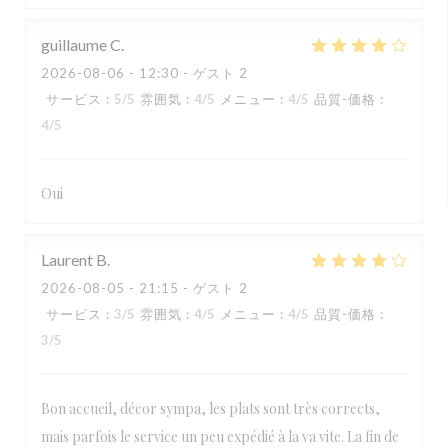
guillaume
C
2026-08-06
- 12:30 - ゲスト 2
サービス
:
5
/5
雰囲気
:
4
/5
メニュー
:
4
/5
品質-価格
:
4
/5
Oui
Laurent
B
2026-08-05
- 21:15 - ゲスト 2
サービス
:
3
/5
雰囲気
:
4
/5
メニュー
:
4
/5
品質-価格
:
3
/5
Bon accueil, décor sympa, les plats sont très corrects,
mais parfois le service un peu expédié à la va vite. La fin de