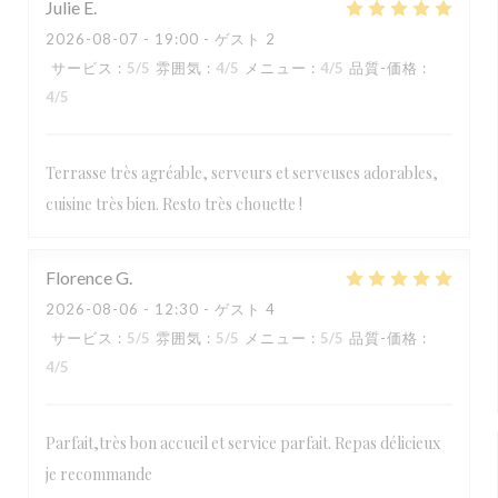
Julie
E
2026-08-07
- 19:00 - ゲスト 2
サービス
:
5
/5
雰囲気
:
4
/5
メニュー
:
4
/5
品質-価格
:
4
/5
Terrasse très agréable, serveurs et serveuses adorables,
cuisine très bien. Resto très chouette !
Florence
G
2026-08-06
- 12:30 - ゲスト 4
サービス
:
5
/5
雰囲気
:
5
/5
メニュー
:
5
/5
品質-価格
:
4
/5
Parfait,très bon accueil et service parfait. Repas délicieux
je recommande